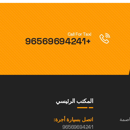
Call For Taxi
+96569694241
المكتب الرئيسي
اصمة
اتصل بسيارة أجرة:
96569694241