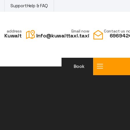
Support
Help & FAQ
address
Email now
Contact us n
Kuwait
Info@kuwaittaxi.taxi
696942
Book
a taxi