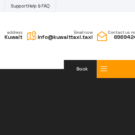
Support
Help & FAQ
address
Email now
Contact us n
Kuwait
Info@kuwaittaxi.taxi
696942
Book
a taxi