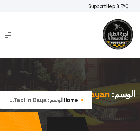
Ski
Support
Help & FAQ
t
conten
الوسم:
taxi in Bayan
Home
الوسم:
Taxi In Baya...