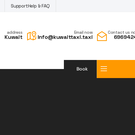
Support
Help & FAQ
address
Email now
Contact us n
Kuwait
Info@kuwaittaxi.taxi
696942
Book
a taxi