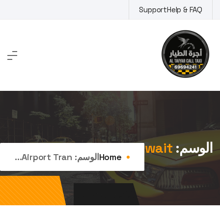
Ski
Support
Help & FAQ
t
conten
الوسم:
airport transfer kuwait
Home
الوسم:
Airport Tran...