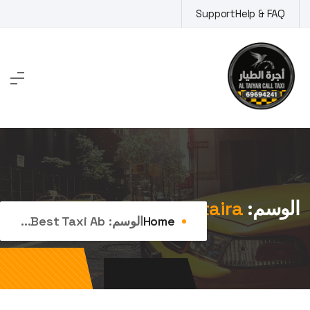
Ski
Support
Help & FAQ
t
conten
الوسم:
best taxi abu ftaira
Home
الوسم:
Best Taxi Ab...