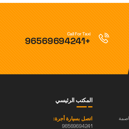
Call For Taxi
+96569694241
المكتب الرئيسي
اصمة
اتصل بسيارة أجرة:
96569694241