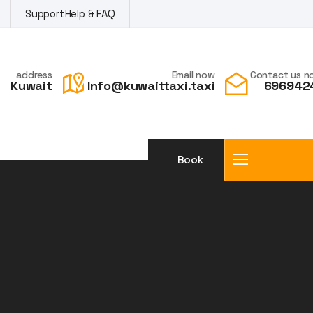
Support
Help & FAQ
address
Email now
Contact us n
Kuwait
Info@kuwaittaxi.taxi
696942
Book
a taxi