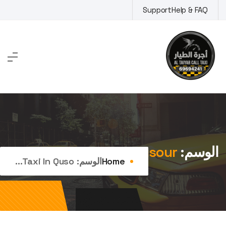
Ski
Support
Help & FAQ
t
conten
الوسم:
taxi in qusour
Home
الوسم:
Taxi In Quso...