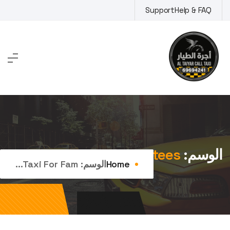
Ski
Support
Help & FAQ
t
conten
الوسم:
taxi for families fnaitees
Home
الوسم:
Taxi For Fam...