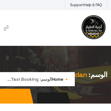
Ski
Support
Help & FAQ
t
conten
الوسم:
taxi booking adan
Home
الوسم:
Taxi Booking...