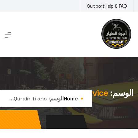
Ski
Support
Help & FAQ
t
conten
الوسم:
qurain transport service
Home
الوسم:
Qurain Trans...