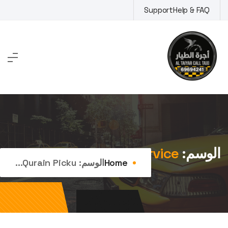
Ski
Support
Help & FAQ
t
conten
الوسم:
qurain pickup service
Home
الوسم:
Qurain Picku...