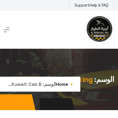
Ski
Support
Help & FAQ
t
conten
الوسم:
kuwait cab booking
Home
الوسم:
Kuwait Cab B...