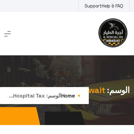
Ski
Support
Help & FAQ
t
conten
الوسم:
hospital taxi kuwait
Home
الوسم:
Hospital Tax...