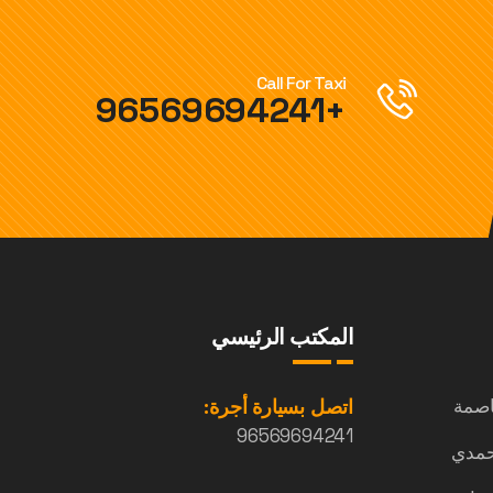
Call For Taxi
+96569694241
المكتب الرئيسي
اصمة
اتصل بسيارة أجرة:
96569694241
حمدي