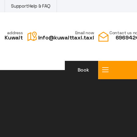
Support
Help & FAQ
address
Email now
Contact us n
Kuwait
Info@kuwaittaxi.taxi
696942
Book
a taxi