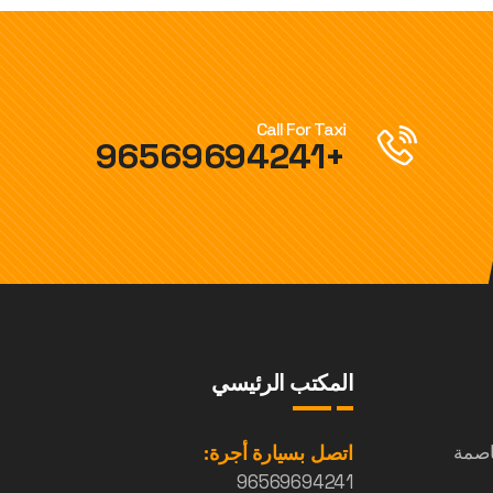
Call For Taxi
+96569694241
المكتب الرئيسي
اصمة
اتصل بسيارة أجرة:
96569694241