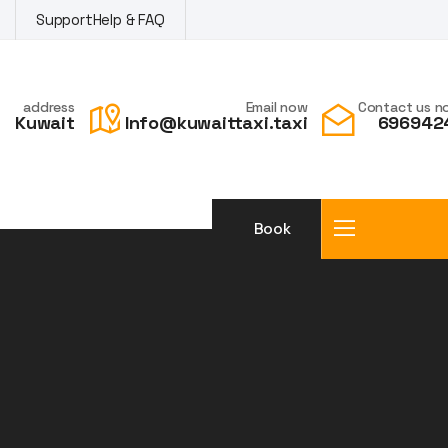
Support
Help & FAQ
address
Email now
Contact us n
Kuwait
Info@kuwaittaxi.taxi
696942
Book
a taxi