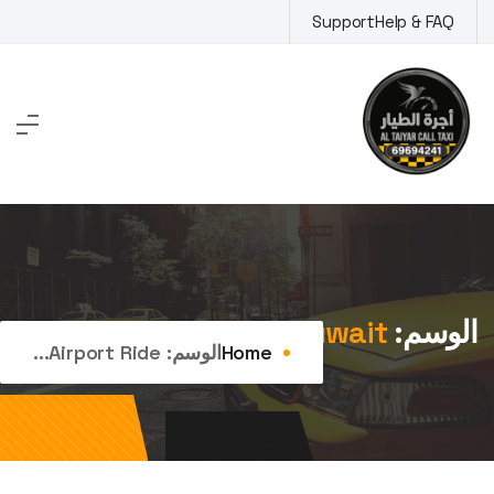
Ski
Support
Help & FAQ
t
conten
الوسم:
airport ride kuwait
Home
الوسم:
Airport Ride...