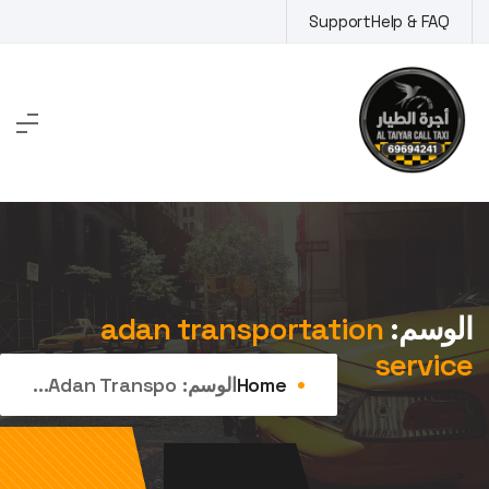
Ski
Support
Help & FAQ
t
conten
الوسم:
adan transportation
service
Home
الوسم:
Adan Transpo...