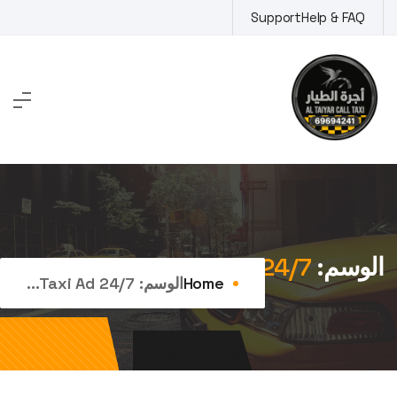
Ski
Support
Help & FAQ
t
conten
الوسم:
24/7 taxi adan
Home
الوسم:
24/7 Taxi Ad...