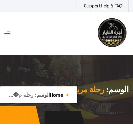
Ski
Support
Help & FAQ
t
conten
الوسم:
رحلة مريحة الكويت
Home
الوسم:
رحلة م�...