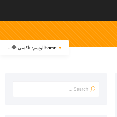
Home
الوسم:
تاكسي �...