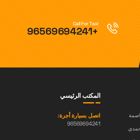
Call For Taxi
+96569694241
المكتب الرئيسي
اصمة
اتصل بسيارة أجرة:
96569694241
حمدي