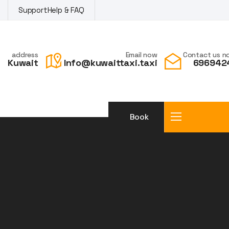
Support
Help & FAQ
address
Email now
Contact us n
Kuwait
Info@kuwaittaxi.taxi
696942
Book
a taxi