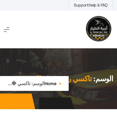
Ski
Support
Help & FAQ
t
conten
الوسم:
تاكسي رخيص في الكويت
Home
الوسم:
تاكسي �...