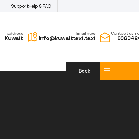
Support
Help & FAQ
address
Email now
Contact us n
Kuwait
Info@kuwaittaxi.taxi
696942
Book
a taxi