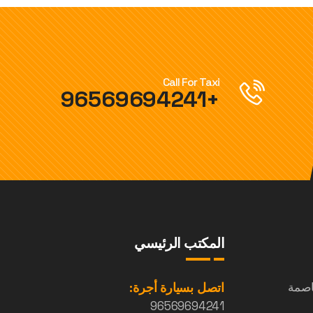
Call For Taxi
+96569694241
المكتب الرئيسي
اصمة
اتصل بسيارة أجرة:
96569694241