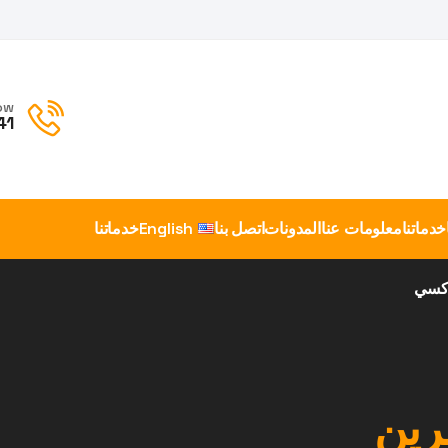
ow
41
خدماتنا
معلومات عنا
المدونات
اتصل بنا
English
خدماتنا
اكسي
رين