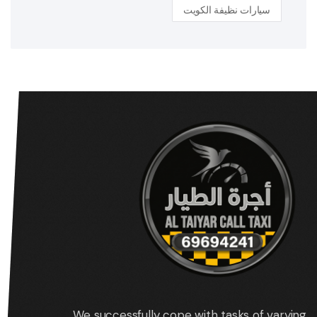
سيارات نظيفة الكويت
We successfully cope with tasks of varying