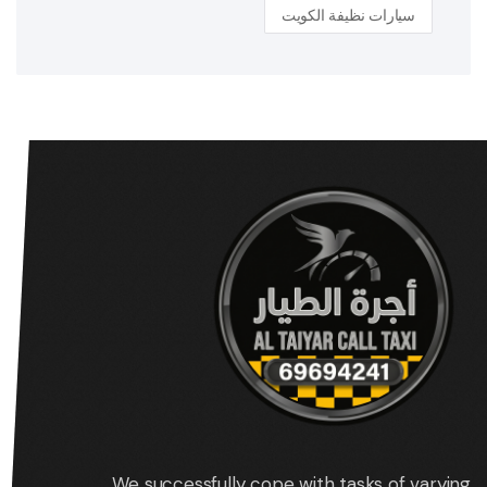
سيارات نظيفة الكويت
We successfully cope with tasks of varying