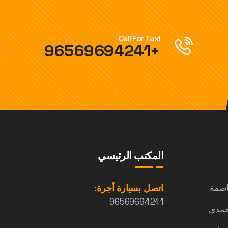
Call For Taxi
+96569694241
المكتب الرئيسي
اصمة
اتصل بسيارة أجرة:
96569694241
حمدي