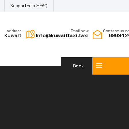
Support
Help & FAQ
address
Email now
Contact us n
Kuwait
Info@kuwaittaxi.taxi
696942
Book
a taxi