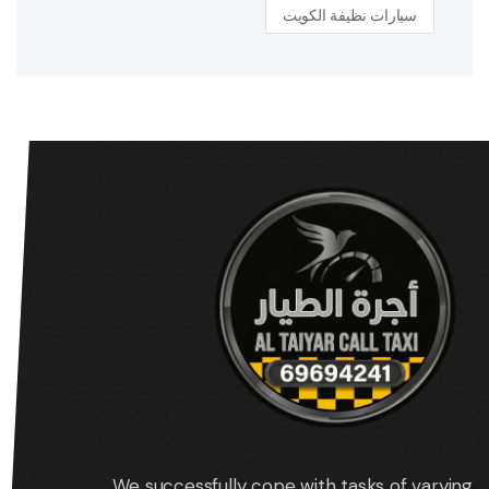
سيارات نظيفة الكويت
We successfully cope with tasks of varying