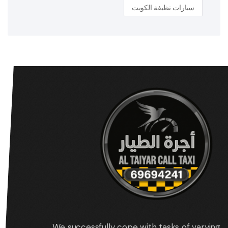
سيارات نظيفة الكويت
We successfully cope with tasks of varying