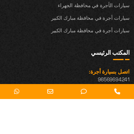
سيارات الأجرة في محافظة الجهراء
سيارات أجرة في محافظة مبارك الكبير
سيارات أجرة في محافظة مبارك الكبير
المكتب الرئيسي
اتصل بسيارة أجرة:
96569694241
sApp
Email
Phone
Phone
Address
Number
Number
for
for
© Copyright 2025. All Rights Reserved.
texting
calling
الصفحة الرئيسية
تاكسي المطار في الكويت